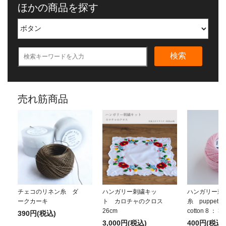
ほかの商品を探す
検索
売れ筋商品
チェコのリネン糸 ダ
ハンガリー刺繍キッ
ハンガリー刺
ークカーキ
ト カロチャのクロス
糸 puppets p
26cm
cotton 8 ： 3
390円(税込)
3,000円(税込)
400円(税込)