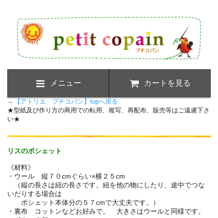
メニュー
カートを見る
←
【アトリエ プチコパン】topへ戻る
★型紙及び作り方の商用での転用、複写、再配布、販売等はご遠慮下さ
い★
リスのポシェット
《材料》
・ウール 縦７０cmぐらい×横２５cm
（縦の長さは紐の長さです。紐を他の物にしたり、途中でつな
いだりする場合は
ポシェット本体分の５７cmで大丈夫です。）
・裏布 コットンなどお好みで。 大きさはウールと同様です。