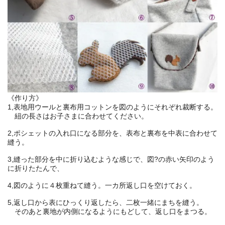
《作り方》
1,表地用ウールと裏布用コットンを図のようにそれぞれ裁断する。
紐の長さはお子さまに合わせてください。
2,ポシェットの入れ口になる部分を、表布と裏布を中表に合わせて
縫う。
3,縫った部分を中に折り込むような感じで、図?の赤い矢印のよう
に折りたたんで、
4,図のように４枚重ねて縫う。一カ所返し口を空けておく。
5,返し口から表にひっくり返したら、二枚一緒にまちを縫う。
そのあと裏地が内側になるようにもどして、返し口をまつる。