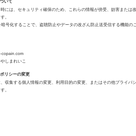
について
時には、セキュリティ確保のため、これらの情報が傍受、妨害または改ざんされるこ
ます。
報を暗号化することで、盗聴防止やデータの改ざん防止送受信する機能の
it-copain.com
かやしまれいこ
ーポリシーの変更
は、収集する個人情報の変更、利用目的の変更、またはその他プライバ
ます。