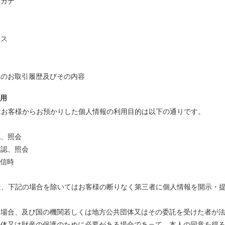
リガナ
レス
とのお取引履歴及びその内容
利用
はお客様からお預かりした個人情報の利用目的は以下の通りです。
認、照会
確認、照会
返信時
は、下記の場合を除いてはお客様の断りなく第三者に個人情報を開示・
づく場合、及び国の機関若しくは地方公共団体又はその委託を受けた者が
身体又は財産の保護のために必要がある場合であって、本人の同意を得