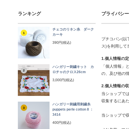
ランキング
プライバシー
チェコのリネン糸 ダーク
1
カーキ
プチコパン(以
390円(税込)
ス)を利用して
1.個人情報の
「個人情報」
ハンガリー刺繍キット カ
2
ロチャのクロス26cm
の、及び他の
3,000円(税込)
2.個人情報の
当ショップで
収集するにあ
ハンガリー刺繍用刺繍糸
3
puppets perle cotton 8 ：
3414
当ショップで
400円(税込)