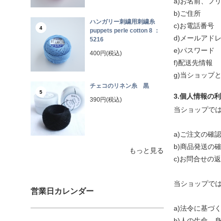
a)お名前、フ
b)ご住所
ハンガリー刺繍用刺繍糸
c)お電話番号
4
puppets perle cotton 8 ：
d)メールアド
5216
e)パスワード
400円(税込)
f)配送先情報
g)当ショップ
チェコのリネン糸 黒
5
3.個人情報の
390円(税込)
当ショップで
a)ご注文の確
b)商品発送の
もっと見る
c)お問合せの
当ショップで
営業日カレンダー
a)法令に基
b)人の生命、