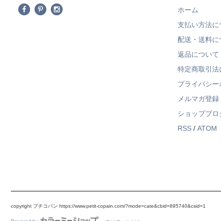
ホーム
支払い方法に
配送・送料に
返品について
特定商取引法
プライバシー
メルマガ登録
ショップブロ
RSS
/
ATOM
copyright プチコパン https://www.petit-copain.com/?mode=cate&cbid=895740&csid=1