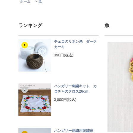
ホーム
>
魚
ランキング
魚
チェコのリネン糸 ダーク
1
カーキ
390円(税込)
ハンガリー刺繍キット カ
2
ロチャのクロス26cm
3,000円(税込)
ハンガリー刺繍用刺繍糸