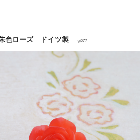
 朱色ローズ ドイツ製
gj077