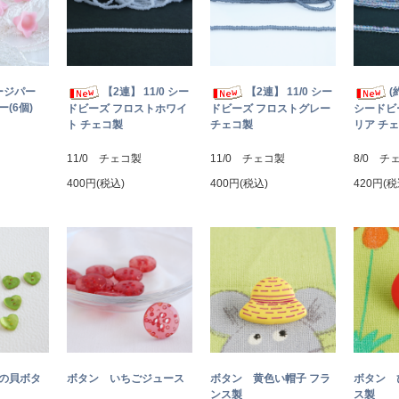
ージパー
【2連】 11/0 シー
【2連】 11/0 シー
(
(6個)
ドビーズ フロストホワイ
ドビーズ フロストグレー
シードビ
ト チェコ製
チェコ製
リア チ
11/0 チェコ製
11/0 チェコ製
8/0 チ
400円(税込)
400円(税込)
420円(税
トの貝ボタ
ボタン いちごジュース
ボタン 黄色い帽子 フラ
ボタン 
ンス製
ス製