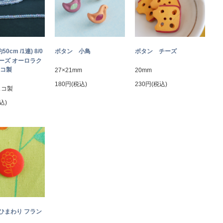
約50cm /1連) 8/0
ボタン 小鳥
ボタン チーズ
ーズ オーロラク
ェコ製
27×21mm
20mm
180円(税込)
230円(税込)
ェコ製
込)
ひまわり フラン