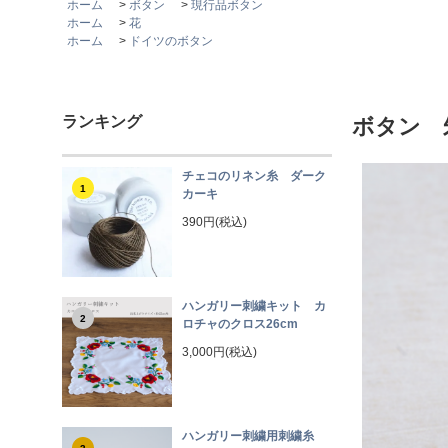
ホーム
>
ボタン
>
現行品ボタン
ホーム
>
花
ホーム
>
ドイツのボタン
ランキング
ボタン
チェコのリネン糸 ダーク
1
カーキ
390円(税込)
ハンガリー刺繍キット カ
2
ロチャのクロス26cm
3,000円(税込)
ハンガリー刺繍用刺繍糸