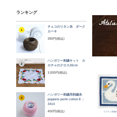
ランキング
チェコのリネン糸 ダーク
1
カーキ
390円(税込)
ハンガリー刺繍キット カ
2
ロチャのクロス26cm
3,000円(税込)
ハンガリー刺繍用刺繍糸
3
puppets perle cotton 8 ：
3414
400円(税込)
ゴブラン刺繍