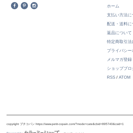
ホーム
支払い方法に
配送・送料に
返品について
特定商取引法
プライバシー
メルマガ登録
ショップブロ
RSS
/
ATOM
copyright プチコパン https://www.petit-copain.com/?mode=cate&cbid=895740&csid=1