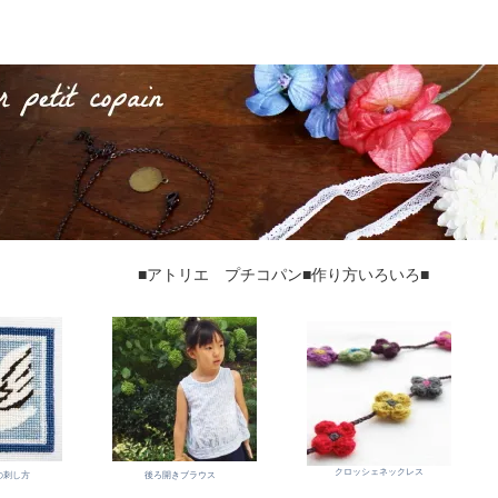
■アトリエ プチコパン■作り方いろいろ■
クロッシェネックレス
の刺し方
後ろ開きブラウス