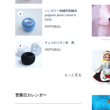
ハンガリー刺繍用刺繍糸
4
puppets perle cotton 8 ：
5216
400円(税込)
フラワー
チェコのリネン糸 黒
5
390円(税込)
もっと見る
ハンガリー刺
営業日カレンダー