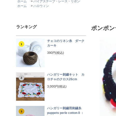
ホーム
>
バイアステープ・レース・リボン
ホーム
>
ハロウィン
ランキング
ポンポン
チェコのリネン糸 ダーク
1
カーキ
390円(税込)
ハンガリー刺繍キット カ
2
ロチャのクロス26cm
3,000円(税込)
ハンガリー刺繍用刺繍糸
3
puppets perle cotton 8 ：