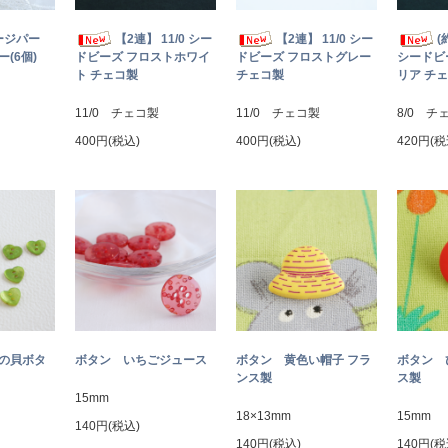
ージパー
【2連】 11/0 シー
【2連】 11/0 シー
(
(6個)
ドビーズ フロストホワイ
ドビーズ フロストグレー
シードビ
ト チェコ製
チェコ製
リア チ
11/0 チェコ製
11/0 チェコ製
8/0 チ
400円(税込)
400円(税込)
420円(税
トの貝ボタ
ボタン いちごジュース
ボタン 黄色い帽子 フラ
ボタン 
ンス製
ス製
15mm
18×13mm
15mm
140円(税込)
140円(税込)
140円(税