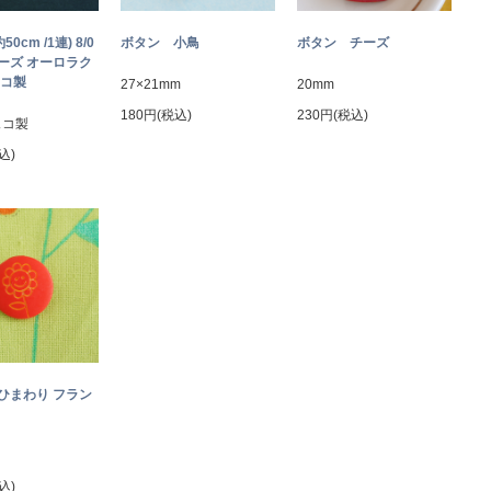
約50cm /1連) 8/0
ボタン 小鳥
ボタン チーズ
ーズ オーロラク
ェコ製
27×21mm
20mm
180円(税込)
230円(税込)
ェコ製
込)
ひまわり フラン
込)