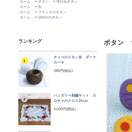
ホーム
>
ボタン
>
現行品ボタン
ホーム
>
虫
ホーム
>
フランスのボタン
ホーム
>
18mmのボタン
ランキング
ボタン 
チェコのリネン糸 ダーク
1
カーキ
390円(税込)
ハンガリー刺繍キット カ
2
ロチャのクロス26cm
3,000円(税込)