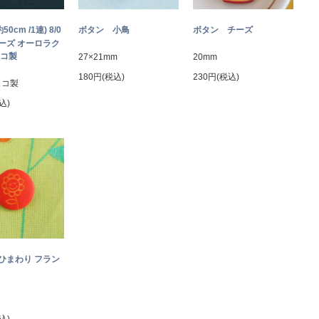
約50cm /1連) 8/0
ボタン 小鳥
ボタン チーズ
ーズ オーロラク
ェコ製
27×21mm
20mm
180円(税込)
230円(税込)
ェコ製
込)
ひまわり フラン
込)