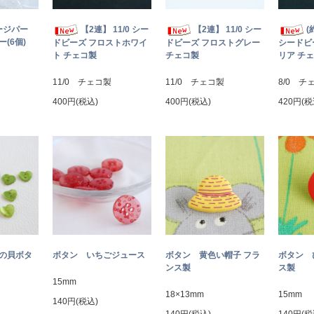
ージパー
【2連】 11/0 シー
【2連】 11/0 シー
(
(6個)
ドビーズ フロストホワイ
ドビーズ フロストグレー
シードビ
ト チェコ製
チェコ製
リア チ
11/0 チェコ製
11/0 チェコ製
8/0 チ
400円(税込)
400円(税込)
420円(税
トの貝ボタ
ボタン いちごジュース
ボタン 黄色い帽子 フラ
ボタン 
ンス製
ス製
15mm
18×13mm
15mm
140円(税込)
140円(税込)
140円(税