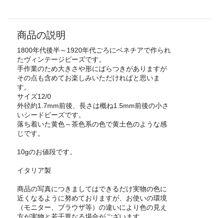
商品の説明
1800年代後半～1920年代ごろにベネチアで作られ
たヴィンテージビーズです。
手作業のため大きさや形にばらつきがありますが
その点も含めてお楽しみいただければと思いま
す。
サイズ12/0
外径約1.7mm前後、長さは概ね1.5mm前後の小さ
いシードビーズです。
落ち着いた黄色～茶色系の色で黄土色のような感
じです。
10gのお値段です。
イタリア製
商品の写真につきましてはできるだけ実物の色に
近くなるように努めておりますが、お使いの環境
（モニター、ブラウザ等）の違いにより色の見え
方が実物と若干異なる場合がございます。