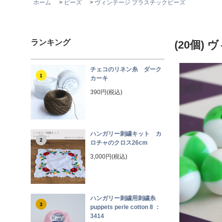
ホーム
>
ビーズ
>
ヴィンテージ プラスチックビーズ
ランキング
(20個
チェコのリネン糸 ダーク
1
カーキ
390円(税込)
ハンガリー刺繍キット カ
2
ロチャのクロス26cm
3,000円(税込)
ハンガリー刺繍用刺繍糸
3
puppets perle cotton 8 ：
3414