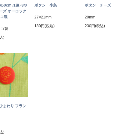
約50cm /1連) 8/0
ボタン 小鳥
ボタン チーズ
ーズ オーロラク
ェコ製
27×21mm
20mm
180円(税込)
230円(税込)
ェコ製
込)
ひまわり フラン
込)