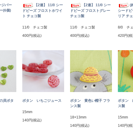
ージパー
【2連】 11/0 シー
【2連】 11/0 シー
(
(6個)
ドビーズ フロストホワイ
ドビーズ フロストグレー
シードビ
ト チェコ製
チェコ製
リア チ
11/0 チェコ製
11/0 チェコ製
8/0 チ
400円(税込)
400円(税込)
420円(税
トの貝ボタ
ボタン いちごジュース
ボタン 黄色い帽子 フラ
ボタン 
ンス製
ス製
15mm
18×13mm
15mm
140円(税込)
140円(税込)
140円(税