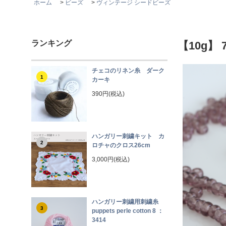
ホーム
>
ビーズ
>
ヴィンテージ シードビーズ
ランキング
【10g
チェコのリネン糸 ダーク
1
カーキ
390円(税込)
ハンガリー刺繍キット カ
2
ロチャのクロス26cm
3,000円(税込)
ハンガリー刺繍用刺繍糸
3
puppets perle cotton 8 ：
3414