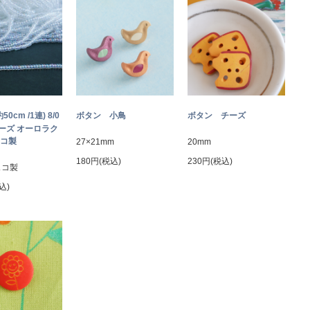
約50cm /1連) 8/0
ボタン 小鳥
ボタン チーズ
ーズ オーロラク
ェコ製
27×21mm
20mm
180円(税込)
230円(税込)
ェコ製
込)