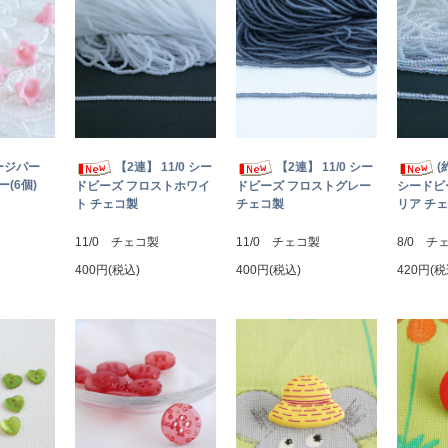
ージパー
【2連】 11/0 シー
【2連】 11/0 シー
(
(6個)
ドビーズ フロストホワイ
ドビーズ フロストグレー
シードビ
ト チェコ製
チェコ製
リア チ
11/0 チェコ製
11/0 チェコ製
8/0 チ
400円(税込)
400円(税込)
420円(税