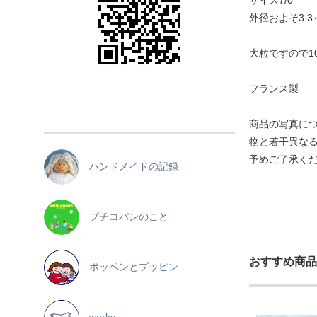
サイズ7/0
外径およそ3.3
大粒ですので1
フランス製
商品の写真に
物と若干異な
予めご了承く
ハンドメイドの記録
プチコパンのこと
おすすめ商品
ポッペンとプッピン
works