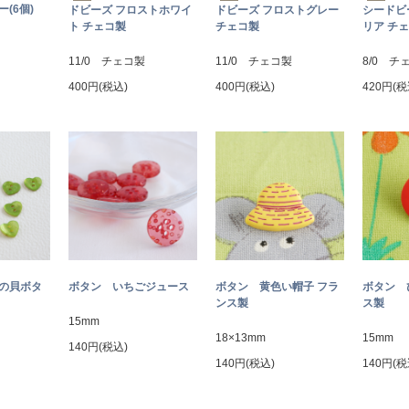
(6個)
ドビーズ フロストホワイ
ドビーズ フロストグレー
シードビ
ト チェコ製
チェコ製
リア チ
11/0 チェコ製
11/0 チェコ製
8/0 チ
400円(税込)
400円(税込)
420円(税
トの貝ボタ
ボタン いちごジュース
ボタン 黄色い帽子 フラ
ボタン 
ンス製
ス製
15mm
18×13mm
15mm
140円(税込)
140円(税込)
140円(税