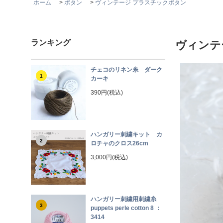
ホーム
>
ボタン
>
ヴィンテージ プラスチックボタン
ランキング
ヴィン
チェコのリネン糸 ダーク
1
カーキ
390円(税込)
ハンガリー刺繍キット カ
2
ロチャのクロス26cm
3,000円(税込)
ハンガリー刺繍用刺繍糸
3
puppets perle cotton 8 ：
3414