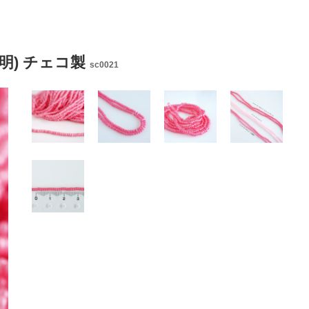
透明) チェコ製
sc0021