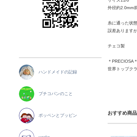
サイズ11/0
外径約2.0mm
糸に通った状
誤差ありますが
チェコ製
＊PRECIOSA
世界トップク
ハンドメイドの記録
プチコパンのこと
おすすめ商品
ポッペンとプッピン
works