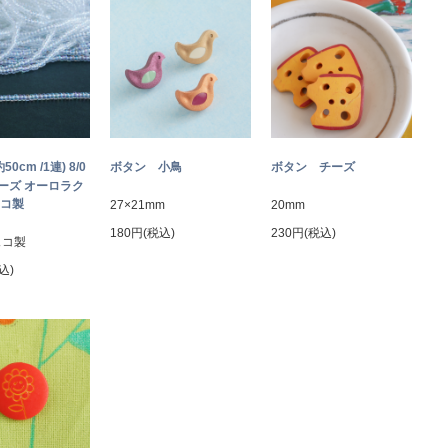
約50cm /1連) 8/0
ボタン 小鳥
ボタン チーズ
ーズ オーロラク
ェコ製
27×21mm
20mm
180円(税込)
230円(税込)
ェコ製
込)