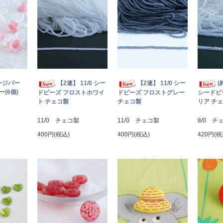
ージパー
【2連】 11/0 シー
【2連】 11/0 シー
(
(6個)
ドビーズ フロストホワイ
ドビーズ フロストグレー
シードビ
ト チェコ製
チェコ製
リア チ
11/0 チェコ製
11/0 チェコ製
8/0 チ
400円(税込)
400円(税込)
420円(税