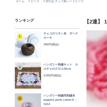
ホーム
>
ビーズ
>
現行品 チェコ製シードビーズ
ランキング
【2連】 
チェコのリネン糸 ダーク
1
カーキ
390円(税込)
ハンガリー刺繍キット カ
2
ロチャのクロス26cm
3,000円(税込)
ハンガリー刺繍用刺繍糸
3
puppets perle cotton 8 ：
3414