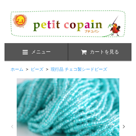
メニュー
カートを見る
ホーム
>
ビーズ
>
現行品 チェコ製シードビーズ