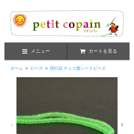
メニュー
カートを見る
ホーム
>
ビーズ
>
現行品 チェコ製シードビーズ