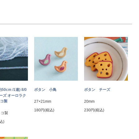
約50cm /1連) 8/0
ボタン 小鳥
ボタン チーズ
ーズ オーロラク
ェコ製
27×21mm
20mm
180円(税込)
230円(税込)
ェコ製
込)