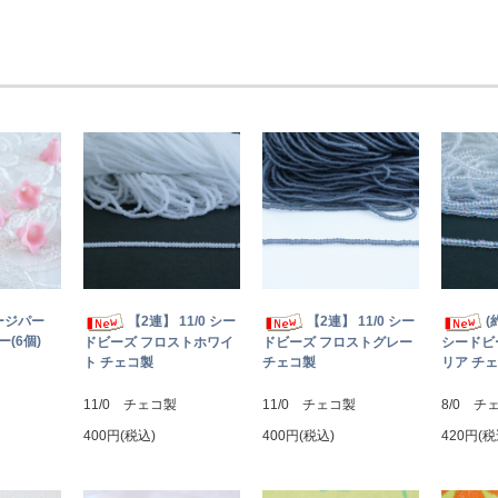
ージパー
【2連】 11/0 シー
【2連】 11/0 シー
(
(6個)
ドビーズ フロストホワイ
ドビーズ フロストグレー
シードビ
ト チェコ製
チェコ製
リア チ
11/0 チェコ製
11/0 チェコ製
8/0 チ
400円(税込)
400円(税込)
420円(税