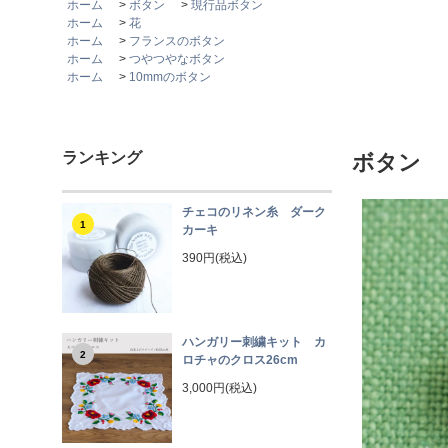
ホーム
>
ボタン
>
現行品ボタン
ホーム
>
花
ホーム
>
フランスのボタン
ホーム
>
つやつやなボタン
ホーム
>
10mmのボタン
ランキング
ボタン 
チェコのリネン糸 ダーク
1
カーキ
390円(税込)
ハンガリー刺繍キット カ
2
ロチャのクロス26cm
3,000円(税込)