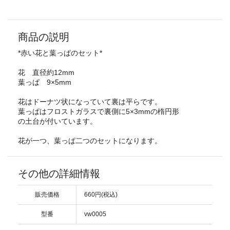
商品の説明
*赤い花と葉っぱのセット*
花 直径約12mm
葉っぱ 9×5mm
花はドーナツ状になっていて裏は平らです。
葉っぱはフロストガラスで裏側に5×3mmの楕円形
の土台が付いています。
花が一つ、葉っぱ二つのセットになります。
その他の詳細情報
販売価格
660円(税込)
型番
vw0005