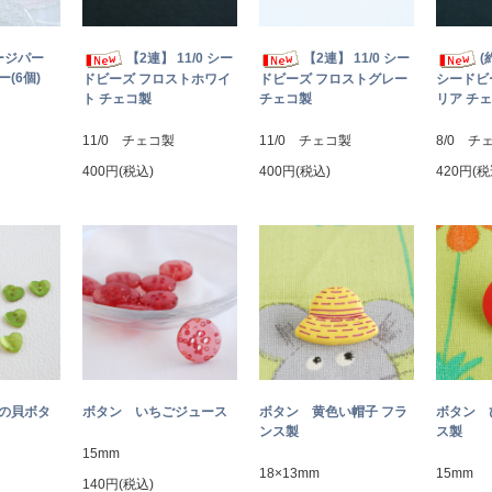
ージパー
【2連】 11/0 シー
【2連】 11/0 シー
(
(6個)
ドビーズ フロストホワイ
ドビーズ フロストグレー
シードビ
ト チェコ製
チェコ製
リア チ
11/0 チェコ製
11/0 チェコ製
8/0 チ
400円(税込)
400円(税込)
420円(税
トの貝ボタ
ボタン いちごジュース
ボタン 黄色い帽子 フラ
ボタン 
ンス製
ス製
15mm
18×13mm
15mm
140円(税込)