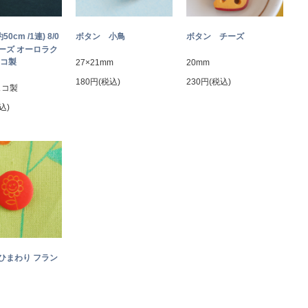
約50cm /1連) 8/0
ボタン 小鳥
ボタン チーズ
ーズ オーロラク
ェコ製
27×21mm
20mm
180円(税込)
230円(税込)
ェコ製
込)
ひまわり フラン