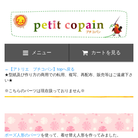
メニュー
カートを見る
←
【アトリエ プチコパン】topへ戻る
★型紙及び作り方の商用での転用、複写、再配布、販売等はご遠慮下さ
い★
※こちらのパーツは現在扱っておりません※
ポーズ人形のパーツ
を使って、着せ替え人形を作ってみました。