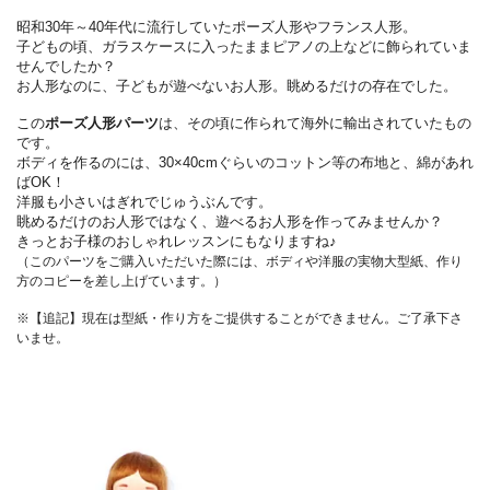
昭和30年～40年代に流行していたポーズ人形やフランス人形。
子どもの頃、ガラスケースに入ったままピアノの上などに飾られていま
せんでしたか？
お人形なのに、子どもが遊べないお人形。眺めるだけの存在でした。
この
ポーズ人形パーツ
は、その頃に作られて海外に輸出されていたもの
です。
ボディを作るのには、30×40cmぐらいのコットン等の布地と、綿があれ
ばOK！
洋服も小さいはぎれでじゅうぶんです。
眺めるだけのお人形ではなく、遊べるお人形を作ってみませんか？
きっとお子様のおしゃれレッスンにもなりますね♪
（このパーツをご購入いただいた際には、ボディや洋服の実物大型紙、作り
方のコピーを差し上げています。）
※【追記】現在は型紙・作り方をご提供することができません。ご了承下さ
いませ。