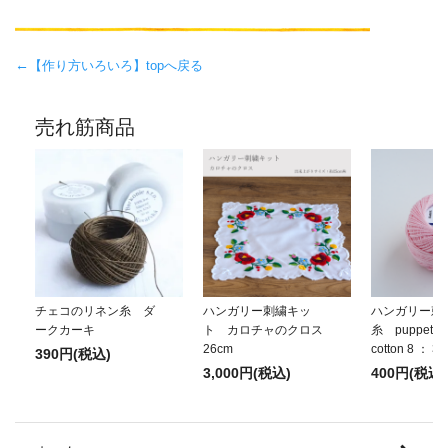
←
【作り方いろいろ】topへ戻る
売れ筋商品
チェコのリネン糸 ダ
ハンガリー刺繍キッ
ハンガリー刺
ークカーキ
ト カロチャのクロス
糸 puppets p
26cm
cotton 8 ： 3
390円(税込)
3,000円(税込)
400円(税込)