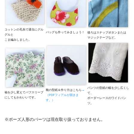
コットンの毛糸で適当にグル
バッグも作ってみましょう！
後ろはスナップボタンまたは
グルと
マジックテープなど。
こま編みしました。
パンツの型紙の幅を少し広くし
靴の型紙＆作り方はこちら
→
袖を少し変えてパフスリーブ
て、
（PDFフィアルが開きま
にしてもかわいいです。
ボーダーレースのワイドパン
す。）
ツ。
※ポーズ人形のパーツは現在取り扱っておりません。