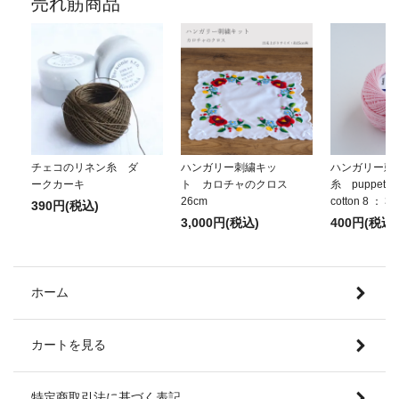
売れ筋商品
チェコのリネン糸 ダ
ハンガリー刺繍キッ
ハンガリー刺
ークカーキ
ト カロチャのクロス
糸 puppets p
26cm
cotton 8 ： 3
390円(税込)
3,000円(税込)
400円(税込)
ホーム
カートを見る
特定商取引法に基づく表記