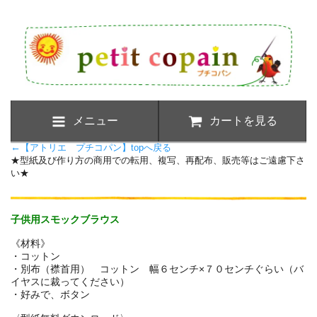
メニュー
カートを見る
←
【アトリエ プチコパン】topへ戻る
★型紙及び作り方の商用での転用、複写、再配布、販売等はご遠慮下さ
い★
子供用スモックブラウス
《材料》
・コットン
・別布（襟首用） コットン 幅６センチ×７０センチぐらい（バ
イヤスに裁ってください）
・好みで、ボタン