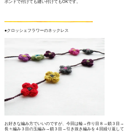
ボンドで付けても縫い付けてもOKです。
●クロッシェフラワーのネックレス
お好きな編み方でいいのですが、今回は輪→作り目８→鎖３目→
長々編み３目の玉編み→鎖３目→引き抜き編みを４回繰り返して