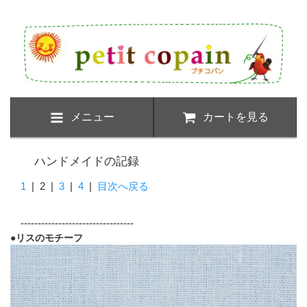
メニュー
カートを見る
ハンドメイドの記録
1
|
2
|
3
|
4
|
目次へ戻る
---------------------------------
●リスのモチーフ