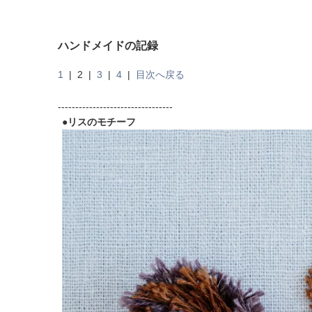
ハンドメイドの記録
1
|
2
|
3
|
4
|
目次へ戻る
---------------------------------
●リスのモチーフ