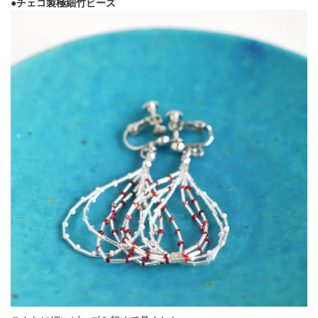
●チェコ製極細竹ビーズ