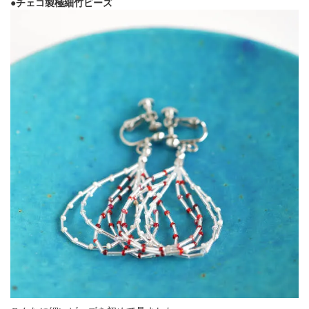
●チェコ製極細竹ビーズ