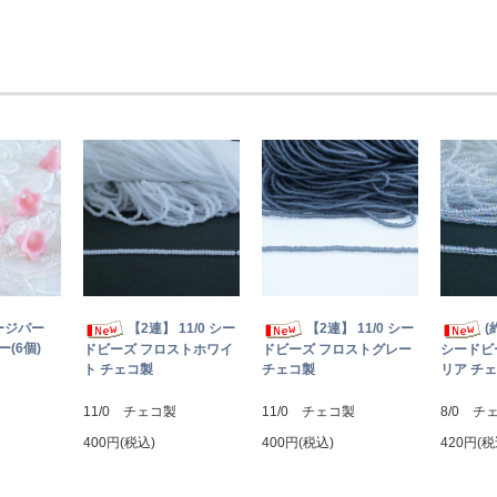
ージパー
【2連】 11/0 シー
【2連】 11/0 シー
(
(6個)
ドビーズ フロストホワイ
ドビーズ フロストグレー
シードビ
ト チェコ製
チェコ製
リア チ
11/0 チェコ製
11/0 チェコ製
8/0 チ
400円(税込)
400円(税込)
420円(税