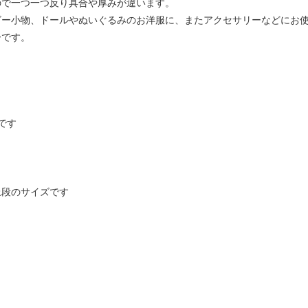
ので一つ一つ反り具合や厚みが違います。
ビー小物、ドールやぬいぐるみのお洋服に、またアクセサリーなどにお
ーです。
です
上段のサイズです