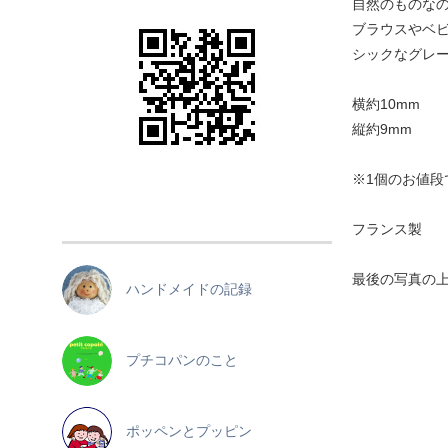
自然のものな
ブラウスやベ
シックなグレ
横約10mm
縦約9mm
※1個のお値段
フランス製
最後の写真の
ハンドメイドの記録
プチコパンのこと
ポッペンとプッピン