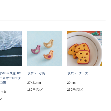
約50cm /1連) 8/0
ボタン 小鳥
ボタン チーズ
ーズ オーロラク
ェコ製
27×21mm
20mm
180円(税込)
230円(税込)
ェコ製
込)