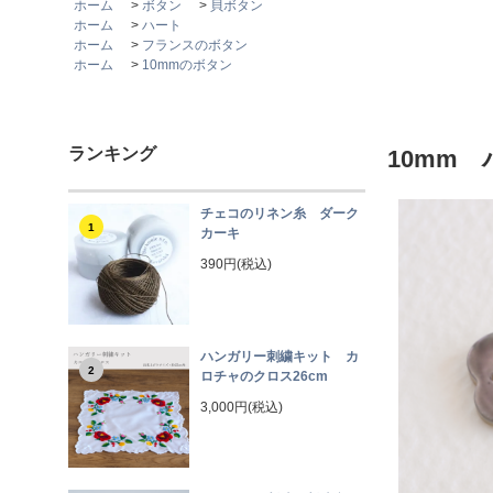
ホーム
>
ボタン
>
貝ボタン
ホーム
>
ハート
ホーム
>
フランスのボタン
ホーム
>
10mmのボタン
ランキング
10mm
チェコのリネン糸 ダーク
1
カーキ
390円(税込)
ハンガリー刺繍キット カ
2
ロチャのクロス26cm
3,000円(税込)