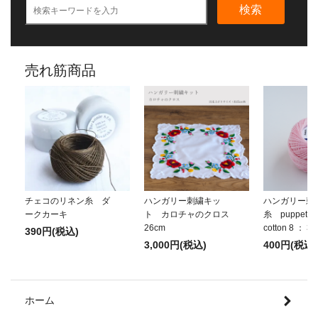
検索
売れ筋商品
チェコのリネン糸 ダ
ハンガリー刺繍キッ
ハンガリー刺
ークカーキ
ト カロチャのクロス
糸 puppets p
26cm
cotton 8 ： 3
390円(税込)
3,000円(税込)
400円(税込)
ホーム