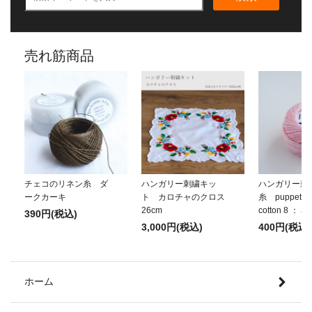
売れ筋商品
チェコのリネン糸 ダ
ハンガリー刺繍キッ
ハンガリー刺
ークカーキ
ト カロチャのクロス
糸 puppets p
26cm
cotton 8 ： 3
390円(税込)
3,000円(税込)
400円(税込)
ホーム