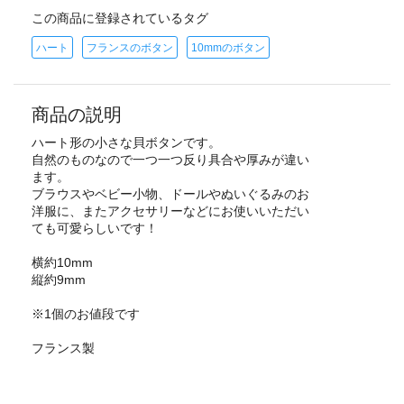
この商品に登録されているタグ
ハート
フランスのボタン
10mmのボタン
商品の説明
ハート形の小さな貝ボタンです。
自然のものなので一つ一つ反り具合や厚みが違い
ます。
ブラウスやベビー小物、ドールやぬいぐるみのお
洋服に、またアクセサリーなどにお使いいただい
ても可愛らしいです！
横約10mm
縦約9mm
※1個のお値段です
フランス製