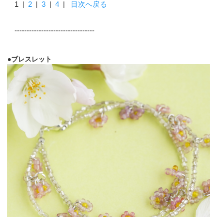
1
|
2
|
3
|
4
|
目次へ戻る
---------------------------------
●ブレスレット