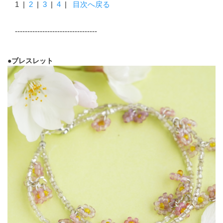
1
|
2
|
3
|
4
|
目次へ戻る
---------------------------------
●ブレスレット