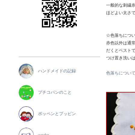
一般的な刺繍
ほどよい太さ
☆色落ちにつ
赤色以外は通
だくとベスト
つけ置き洗い
ハンドメイドの記録
色落ちについ
プチコパンのこと
ポッペンとプッピン
works