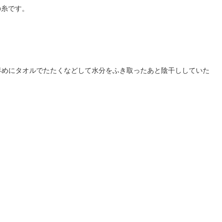
の糸です。
早めにタオルでたたくなどして水分をふき取ったあと陰干ししていた