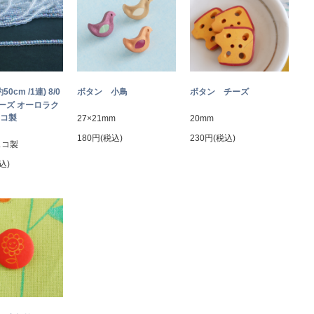
約50cm /1連) 8/0
ボタン 小鳥
ボタン チーズ
ーズ オーロラク
ェコ製
27×21mm
20mm
180円(税込)
230円(税込)
ェコ製
込)