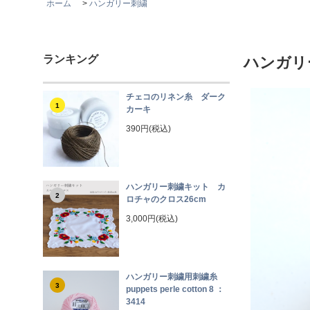
ホーム
>
ハンガリー刺繍
ランキング
ハンガリー刺
チェコのリネン糸 ダーク
1
カーキ
390円(税込)
ハンガリー刺繍キット カ
2
ロチャのクロス26cm
3,000円(税込)
ハンガリー刺繍用刺繍糸
3
puppets perle cotton 8 ：
3414