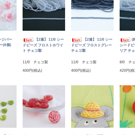
ージパー
【2連】 11/0 シー
【2連】 11/0 シー
(
(6個)
ドビーズ フロストホワイ
ドビーズ フロストグレー
シードビ
ト チェコ製
チェコ製
リア チ
11/0 チェコ製
11/0 チェコ製
8/0 チ
400円(税込)
400円(税込)
420円(税