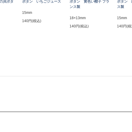
トの貝ボタ
ボタン いちごジュース
ボタン 黄色い帽子 フラ
ボタン 
ンス製
ス製
15mm
18×13mm
15mm
140円(税込)
140円(税込)
140円(税