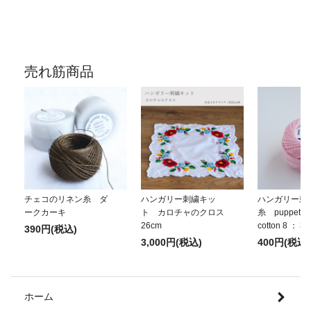
売れ筋商品
チェコのリネン糸 ダ
ハンガリー刺繍キッ
ハンガリー刺
ークカーキ
ト カロチャのクロス
糸 puppets p
26cm
cotton 8 ： 3
390円(税込)
3,000円(税込)
400円(税込)
ホーム